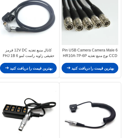
6 Pin USB Camera Camera Male
کانال منبع تغذیه 12V DC قرمز
CCD نوع منبع تغذیه HR10A-7P-6P
حقیقی زاویه راست لمو FHJ 1B 6
پین زن به کابل D-tap
بهترین قیمت را دریافت کنید
بهترین قیمت را دریافت کنید