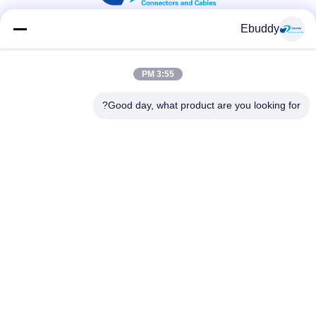
Ebuddy
شبکه های اجتماعی
3:55 PM
Good day, what product are you looking for?
تماس سریع
تلفن
00-86-15889616824
ایمیل
Vicky@ebuddy-diycable.com
آدرس
طبقه چهارم، ساختمان هفتم، منطقه صنعتی Bao'an 36، منطقه
Bao'an، شنژن، استان گوانگدونگ، چین.
سیاست حفظ حریم خصوصی
|
نقشه سایت