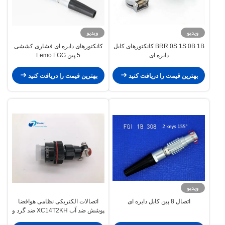
ویدیو
ویدیو
BRR 0S 1S 0B 1B کانکتورهای کابل
کانکتورهای دایره ای فشاری کششی
دایره ای
5 پین Lemo FGG
بهترین قیمت را دریافت کنید
بهترین قیمت را دریافت کنید
ویدیو
اتصال 8 پین کابل دایره ای
اتصالات الکتریکی نظامی هوافضا
پوشش ضد آب XC14T2KH ضد گرد و
غبار