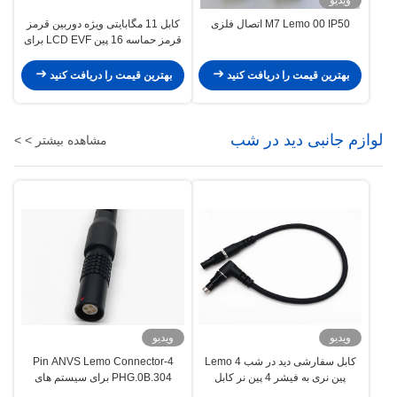
M7 Lemo 00 IP50 اتصال فلزی
کابل 11 مگابایتی ویژه دوربین قرمز
قرمز حماسه 16 پین LCD EVF برای
صفحه نمایش 4.7 و 5 اینچی
بهترین قیمت را دریافت کنید
بهترین قیمت را دریافت کنید
لوازم جانبی دید در شب
مشاهده بیشتر > >
ویدیو
ویدیو
کابل سفارشی دید در شب Lemo 4
4-Pin ANVS Lemo Connector
پین نری به فیشر 4 پین نر کابل
PHG.0B.304 برای سیستم های
نسخه شبانه