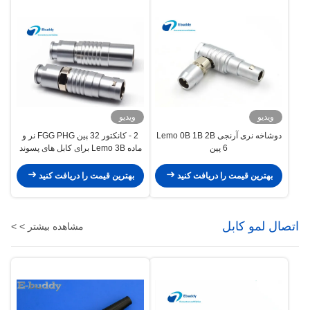
ویدیو
ویدیو
دوشاخه نری آرنجی Lemo 0B 1B 2B
2 - کانکتور 32 پین FGG PHG نر و
6 پین
ماده Lemo 3B برای کابل های پسوند
بهترین قیمت را دریافت کنید
بهترین قیمت را دریافت کنید
اتصال لمو کابل
مشاهده بیشتر > >