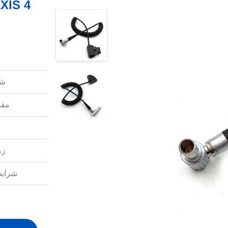
شم
مقد
زم
شرایط