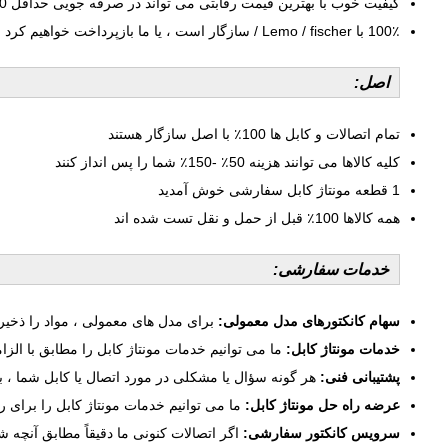
کیفیت خوب با بهترین قیمت رقابتی می تواند در صرفه جویی حداقل 50٪ هزینه به شما کمک کند
100٪ با Lemo / fischer / سازگار است ، یا ما بازپرداخت خواهیم کرد
اصل:
تمام اتصالات و کابل ها 100٪ با اصل سازگار هستند
کلیه کالاها می توانند هزینه 50٪ -150٪ شما را پس انداز کنند
1 قطعه مونتاژ کابل سفارشی خوش آمدید
همه کالاها 100٪ قبل از حمل و نقل تست شده اند
خدمات سفارشی:
سهام کانکتورهای مدل معمولی:
برای مدل های معمولی ، مواد را ذخیره می ک
خدمات مونتاژ کابل:
ما می توانیم خدمات مونتاژ کابل را مطابق با الزا
پشتیبانی فنی:
هر گونه سؤال یا مشکلی در مورد اتصال یا کابل شما ، ب
عرضه راه حل مونتاژ کابل:
ما می توانیم خدمات مونتاژ کابل را برای رف
سرویس کانکتور سفارشی:
اگر اتصالات کنونی ما دقیقاً مطابق آنچه ش