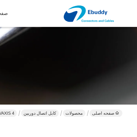
صفح
صفحه اصلی
محصولات
کابل اتصال دوربین
VAXIS 4 پین منبع تغذیه D شیر برق کابل FHG Lemo 1B 4 پین 1 سال گا