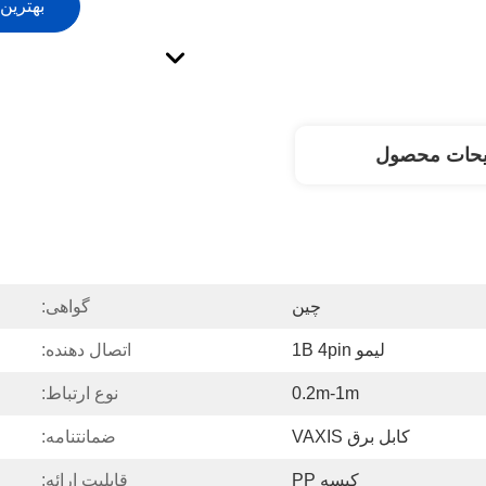
بهترین
یحات محصول
چین
گواهی:
لیمو 1B 4pin
اتصال دهنده:
0.2m-1m
نوع ارتباط:
کابل برق VAXIS
ضمانتنامه:
کیسه PP
قابلیت ارائه: