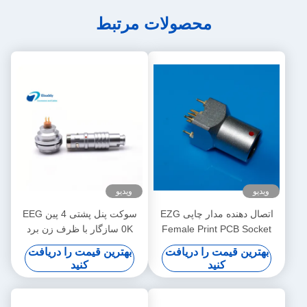
محصولات مرتبط
ویدیو
ویدیو
اتصال دهنده مدار چاپی EZG
سوکت پنل پشتی 4 پین EEG
Female Print PCB Socket
0K سازگار با ظرف زن برد
PCB
Connector
بهترین قیمت را دریافت
بهترین قیمت را دریافت
کنید
کنید