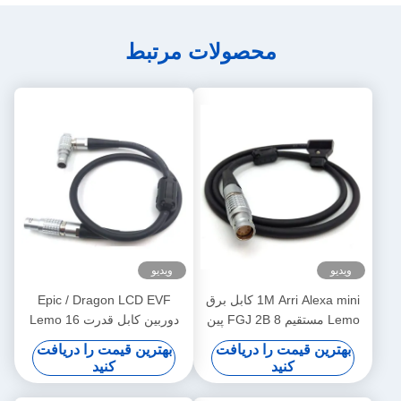
محصولات مرتبط
ویدیو
ویدیو
1M Arri Alexa mini کابل برق
Epic / Dragon LCD EVF
Lemo مستقیم FGJ 2B 8 پین
دوربین کابل قدرت Lemo 16
به کابل D-tap
پین به 16 پین راست به راست
بهترین قیمت را دریافت
بهترین قیمت را دریافت
نوع تماس
کنید
کنید