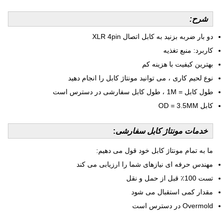
شرح:
دو بار ضربه بزنید به کابل اتصال XLR 4pin
کاربرد: منبع تغذیه
بهترین کیفیت با هزینه کم
نوع لحیم کاری ، می توانید مونتاژ کابل را انجام دهید
طول کابل = 1M ، طول کابل سفارشی در دسترس است
کابل OD = 3.5MM
خدمات مونتاژ کابل سفارشی
:
ما به تمام مونتاژ کابل خود قول می دهیم:
مهندس حرفه ای نیازهای شما را ارزیابی می کند
تست 100٪ قبل از حمل و نقل
مقدار کمی استقبال می شود
Overmold در دسترس است