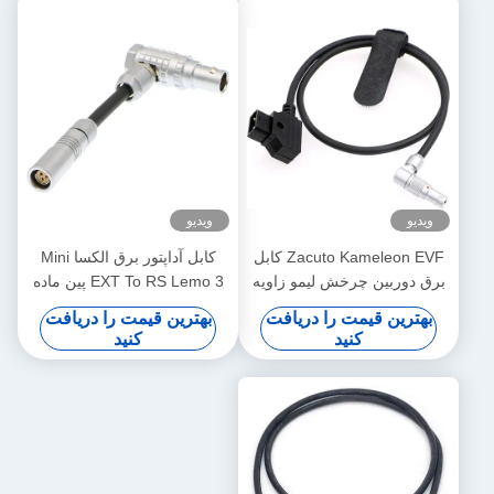
ویدیو
ویدیو
Zacuto Kameleon EVF کابل
کابل آداپتور برق الکسا Mini
برق دوربین چرخش لیمو زاویه
EXT To RS Lemo 3 پین ماده
راست 4 پین مرد تا معکوس D-
به 7 پین نر
بهترین قیمت را دریافت
بهترین قیمت را دریافت
Tap
کنید
کنید