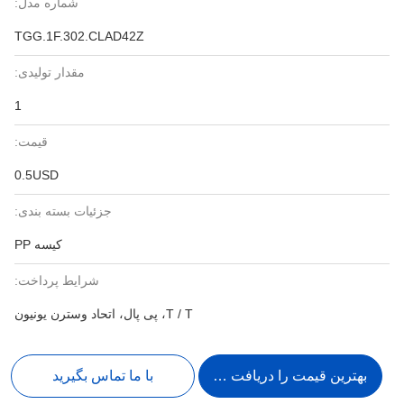
شماره مدل:
TGG.1F.302.CLAD42Z
مقدار تولیدی:
1
قیمت:
0.5USD
جزئیات بسته بندی:
کیسه PP
شرایط پرداخت:
T / T، پی پال، اتحاد وسترن یونیون
بهترین قیمت را دریافت کنید
با ما تماس بگیرید