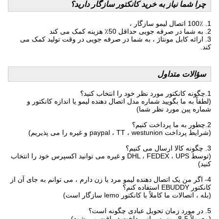
چرا شما نیاز به خرید کانکتور سازگار دارید؟
1. 100٪ اتصال لیمو سازگار ،
2. به شما در صرفه جویی حداقل 50٪ هزینه کمک می کند
3. ارائه کابل مونتاژ ، به شما در صرفه جویی در وقت تولید کمک می
کند.
سؤالات متداول
1.چگونه کانکتور مورد نظر خود را انتخاب کنید؟
(لطفاً به ما بگویید شماره مدل اتصال دهنده لیمو یا اندازه کانکتور و
شماره پین ​​مورد نظر شما)
2.چطور به ما پرداخت کنیم؟
(شرایط پرداخت paypal ، TT ، westunion و غیره را می پذیریم)
3. چگونه کالا ارسال می کنیم؟
(توسط DHL ، FEDEX ، UPS و غیره می توانید اکسپرس خود را انتخاب
کنید)
4- اگر من یک اتصال دهنده لیمو مرد یا زن دارم ، می توانم به جای آن از
کانکتور EBUDDY استفاده کنم؟
(بله ، اتصالات ما کاملاً با کانکتور lemo سازگار است)
5. در مورد زمان تحویل عبادی چگونه است؟
(معمولاً 5-8 روز پس از پرداخت دریافت می شود)