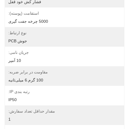
فشار کش خود قفل
استقامت (پوسته):
5000 چرخه جفت گیری
نوع ارتباط:
جوش PCB
جریان نامی:
10 آمپر
مقاومت در برابر ضربه:
100 گرم.6 میلی‌ثانیه
رتبه بندی IP:
IP50
مقدار حداقل تعداد سفارش:
1