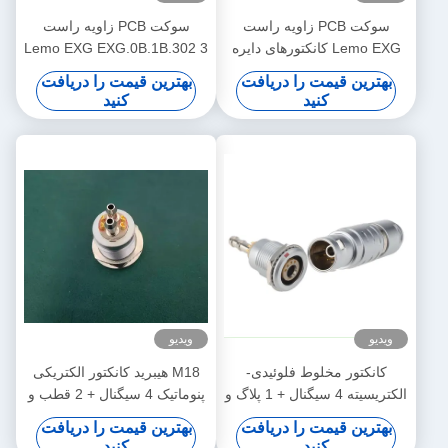
سوکت PCB زاویه راست
سوکت PCB زاویه راست
Lemo EXG کانکتورهای دایره
Lemo EXG EXG.0B.1B.302 3
ای فشاری EXG.1B.310
4 5 6 7 8 9 10 پین
بهترین قیمت را دریافت
بهترین قیمت را دریافت
کنید
کنید
ویدیو
ویدیو
کانکتور مخلوط فلوئیدی-
M18 هیبرید کانکتور الکتریکی
الکتریسیته 4 سیگنال + 1 پلاگ و
پنوماتیک 4 سیگنال + 2 قطب و
سوکت فلوئیدی برای تجهیزات
سوکت پنوماتیک
بهترین قیمت را دریافت
بهترین قیمت را دریافت
زیبایی
کنید
کنید