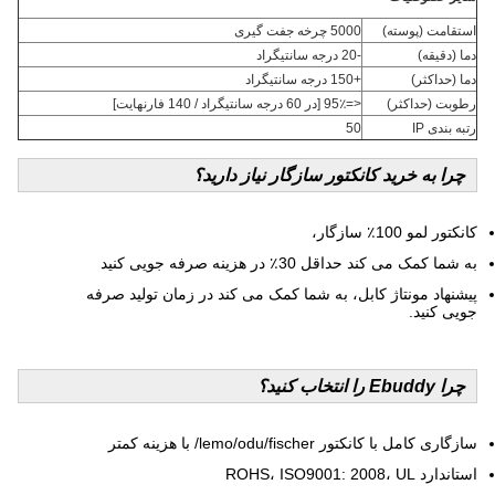
استقامت (پوسته)
5000 چرخه جفت گیری
دما (دقیقه)
-20 درجه سانتیگراد
دما (حداکثر)
+150 درجه سانتیگراد
رطوبت (حداکثر)
<=95٪ [در 60 درجه سانتیگراد / 140 فارنهایت]
رتبه بندی IP
50
چرا به خرید کانکتور سازگار نیاز دارید؟
کانکتور لمو 100٪ سازگار،
به شما کمک می کند حداقل 30٪ در هزینه صرفه جویی کنید
پیشنهاد مونتاژ کابل، به شما کمک می کند در زمان تولید صرفه
جویی کنید.
چرا Ebuddy را انتخاب کنید؟
سازگاری کامل با کانکتور lemo/odu/fischer/ با هزینه کمتر
استاندارد ROHS، ISO9001: 2008، UL