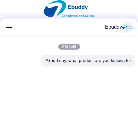
Ebuddy
شبکه های اجتماعی
1:49 AM
Good day, what product are you looking for?
تماس سریع
تلفن
00-86-15889616824
ایمیل
Vicky@ebuddy-diycable.com
آدرس
طبقه چهارم، ساختمان هفتم، منطقه صنعتی Bao'an 36، منطقه
Bao'an، شنژن، استان گوانگدونگ، چین.