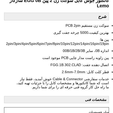
کانکتور جوش کابل سوکت زن 2 پین EGG 0B سازگار
Lemo
شرح
سوکت زن مستقیم PCB 2pin
بهترین کیفیت،
5000 چرخه جفت گیری
پین ها:
2pin/3pin/4pin/5pin/6pin/7pin/8pin/10pin/12pin/14pin/16pin/19pin
اندازه 0B، سایر 00B/1B/2B/3B
پین زاویه راست مدار چاپی PCB موجود است
اتصال دهنده جفت: FGG.1B.302.CLAD
قطر کلت کابل: 2.6mm-7.0mm
خدمات سفارشی Cable & Connector خوش آمدید، فقط نیاز
است که شما کانکتورها و مشخصات کابل را با جزئیات تهیه کنید،
ما راه حل کار گروه فنی حرفه ای را برای شما داریم.
مشخصات فنی
سایر خصوصیات