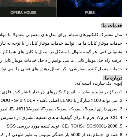
خدمات ما:
مدل مشترک کانکتورهای سهام: برای مدل های معمولی معمولا ما مواد را ذخیره 
خدمات مونتاژ کابل: ما می توانیم خدمات مونتاژ کابل را با توجه به نیاز
پشتیبانی فنی: هر گونه سوال یا مشکل در اتصال یا کابل های شما کار 
عرضه راه حل مونتاژ کابل: ما می توانیم راه حل خدمات مونتاژ کابل را 
خدمات متصل کننده سفارشی: اگر اتصال دهنده های فعلی ما نمی توانند دق
درباره ما:
اِبودی یک سازنده است که:
1تمرکز بر تولید و صادرات انواع کانکتورهای چرخدار فشار کش فلزی و پلاستیکی، مونتاژ کابل.
2. می تواند 100٪ سازگار با LEMO اصلی باشد • FISCHER • ODU • S• BINDER • نظامی 38999.
3. سری دارای لیمو-B، لیمو-K، لیمو-S، لیمو-F، لیمو-E، -HR10A، لیمو-P، M4, M12, M16, BNC، B680,B423 ، 38999, 26482 است.
4. CO، فرم A، فرم E برای گواهینامه های تصفیه مشتری در دسترس شما است.
5. CE، ROHS، ISO:90001-2008، تولید کننده مورد بررسی SGS.
6. همه ي اجسام بعد از 5000 بار جفتگي ميتونن به طور طبيعي کار کنن