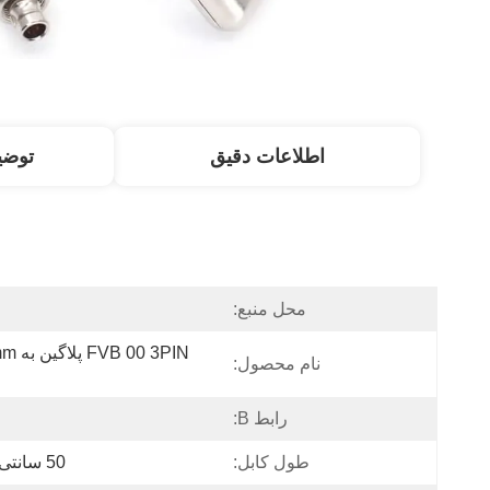
اطلاعات دقیق
توض
محل منبع:
نام محصول:
رابط B:
طول کابل:
50 سانتی متر (قابل سفارشی سازی)