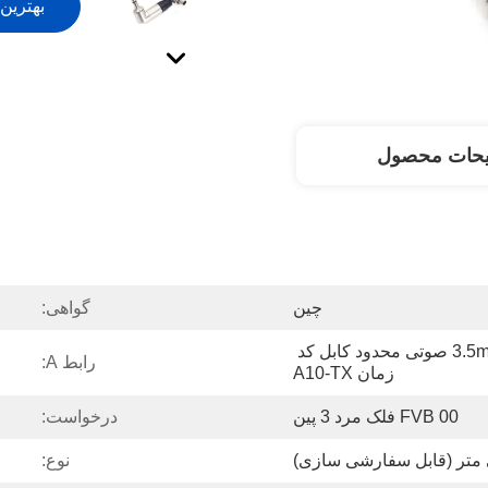
بهترین
یحات محصول
چین
گواهی:
FVB 00 3PIN پلاگین به 3.5mm صوتی محدود کابل کد 
رابط A:
زمان A10-TX
FVB 00 فلک مرد 3 پین
درخواست:
نوع: