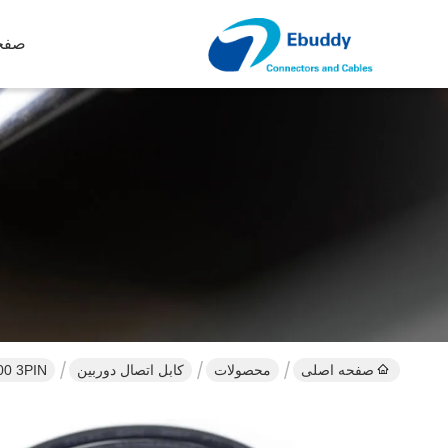
صفح
صفحه اصلی
محصولات
کابل اتصال دوربین
FVB 00 3PIN پلاگین به 3.5mm صوتی م