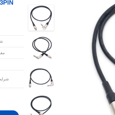
شم
مقد
شرایط