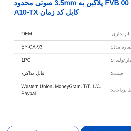
FVB 00 3PIN پلاگین به 3.5mm صوتی محدود
کابل کد زمان A10-TX
نام تجاری:
OEM
اره مدل:
EY-CA-93
ار تولیدی:
1PC
قیمت:
قابل مذاکره
Western Union، MoneyGram، T/T، L/C،
 پرداخت:
Paypal