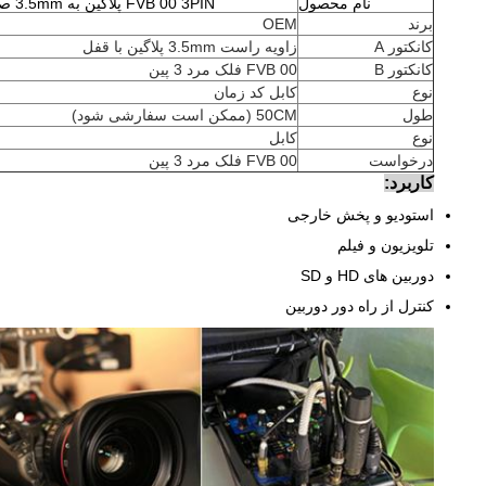
نام محصول
FVB 00 3PIN پلاگین به 3.5mm صوتی محدود کابل کد زمان A10-TX
برند
OEM
کانکتور A
زاویه راست 3.5mm پلاگین با قفل
کانکتور B
FVB 00 فلک مرد 3 پین
نوع
کابل کد زمان
طول
50CM (ممکن است سفارشی شود)
نوع
کابل
درخواست
FVB 00 فلک مرد 3 پین
کاربرد:
استودیو و پخش خارجی
تلویزیون و فیلم
دوربین های HD و SD
کنترل از راه دور دوربین