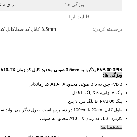
ویژگی ها:
برای سنهایزر / 250
قابلیت ارائه:
برجسته کردن:
3.5mm کابل کد صدا,کابل کد زمان 3PIN,کابل کد زمان FVB
FVB 00 3PIN پلاگین به 3.5mm صوتی محدود کابل کد زمان A10-TX
ویژگی ها:
FVB 3-پین به 3.5 صوتی محدود A10-TX کد زمان
کابل.
پلگ A: زاویه 3.5 پلگ با قفل
پلگ B: FVB 00 پلگ مرد 3 پین
طول کابل: 20cm تا 100cm در دسترس است. طول دیگر می تواند سفارشی شود.
کاربرد: کابل کد زمان A10-TX محدود به صوتی
مشخصات: