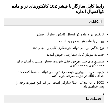
رابط کابل سازگار با فیشر 102 کانکتورهای نر و ماده
کواکسیال اندازه
امکانات
کانکتور نر و ماده کواکسیال کانکتور سازگار فیشر
پین نر یا ماده هر دو موجود است
نوع پلاگین نر، می تواند جوشکاری کابل را انجام دهد
خدمات مونتاژ کابل سفارشی خوش آمدید
سیستم های فشاری خود قفل شونده، بسیار امنیتی و آسان برای
جفت گیری و جفت گیری
کیفیت خوب با بهترین قیمت رقابتی، می تواند به شما کمک کند
حداقل 50٪ در هزینه صرفه جویی کنید
100٪ با Lemo/fischer/ سازگار است، در غیر این صورت وجه را
پس خواهیم داد
را
خدمات ما