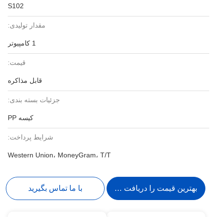
S102
مقدار تولیدی:
1 کامپیوتر
قیمت:
قابل مذاکره
جزئیات بسته بندی:
کیسه PP
شرایط پرداخت:
Western Union، MoneyGram، T/T
بهترین قیمت را دریافت کنید
با ما تماس بگیرید