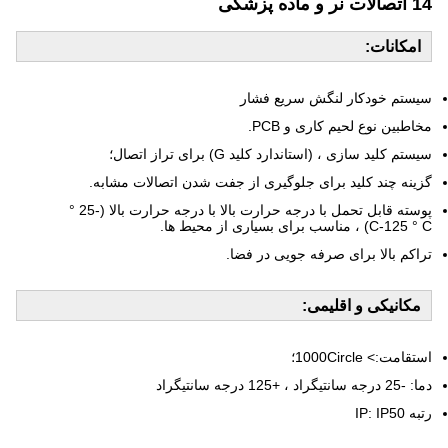
14 اتصالات نر و ماده پزشکی
امکانات:
سیستم خودکار لنگش سریع فشار
مخاطبین نوع لحیم کاری و PCB.
سیستم کلید سازی ، (استاندارد کلید G) برای تراز اتصال؛
گزینه چند کلید برای جلوگیری از جفت شدن اتصالات مشابه.
پوسته قابل تحمل با درجه حرارت بالا با درجه حرارت بالا (-25 °
C-125 ° C) ، مناسب برای بسیاری از محیط ها.
تراکم بالا برای صرفه جویی در فضا.
مکانیکی و اقلیمی:
استقامت:> 1000Circle؛
دما: -25 درجه سانتیگراد ، +125 درجه سانتیگراد
رتبه IP: IP50