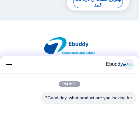
کنید
Ebuddy
شبکه های اجتماعی
9:33 PM
Good day, what product are you looking for?
تماس سریع
تلفن
00-86-15889616824
ایمیل