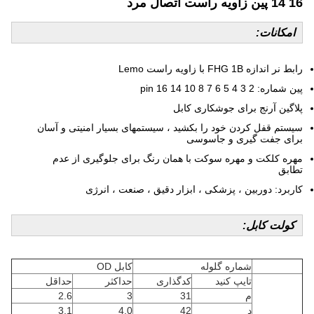
14 16 پین زاویه راست اتصال مرد
امکانات:
رابط نر اندازه FHG 1B با زاویه راست Lemo
پین شماره: 2 3 4 5 6 7 8 10 14 16 pin
پلاگین آرنج برای جوشکاری کابل
سیستم قفل کردن خود را بکشید ، سیستمهای بسیار امنیتی و آسان
برای جفت گیری و جاسوسی
مهره کلکت و مهره سوکت با همان رنگ برای جلوگیری از عدم
تطابق
کاربرد: دوربین ، پزشکی ، ابزار دقیق ، صنعت ، انرژی
کولت کابل:
شماره گلوله
کابل OD
تایپ کنید
کدگذاری
حداکثر
حداقل
م
31
3
2.6
د
42
4.0
3.1