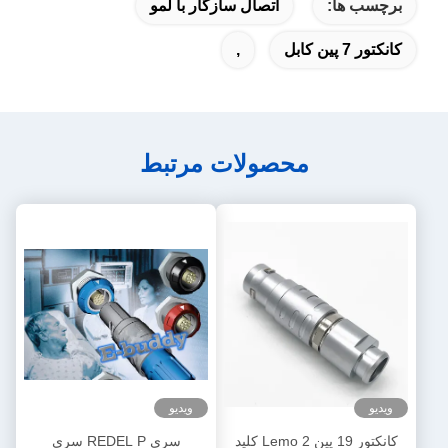
برچسب ها:
اتصال سازگار با لمو
کانکتور 7 پین کابل
,
محصولات مرتبط
ویدیو
ویدیو
کانکتور 19 پین Lemo 2 کلید
سری REDEL P سری