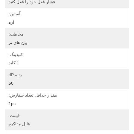
فشار قفل خود را قفل کنید
آستین:
آره
مخاطب:
پین های نر
کلیدینگ:
1 کلید
رتبه IP:
50
مقدار حداقل تعداد سفارش:
1pc
قیمت:
قابل مذاکره