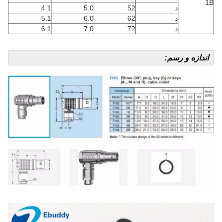
1B
د
52
5.0
4.1
د
62
6.0
5.1
د
72
7.0
6.1
اندازه و رسم: