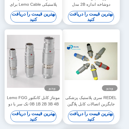
دوشاخه اندازه 2B مدل
پلاستیکی Lemo Cable برای
FGC.2B.319
آندوسکوپ صنعت Connector
بهترین قیمت را دریافت
بهترین قیمت را دریافت
پزشکی
کنید
کنید
ویدیو
ویدیو
REDEL سری پلاستیک پزشکی
مونتاژ کابل کانکتور Lemo FGG
جایگزین اتصالات کابل پلاگین
0B 1B 2B 3B 4B تک سر یا دو
PAG کشش کشیدن اتصال
سر
بهترین قیمت را دریافت
بهترین قیمت را دریافت
کنید
کنید