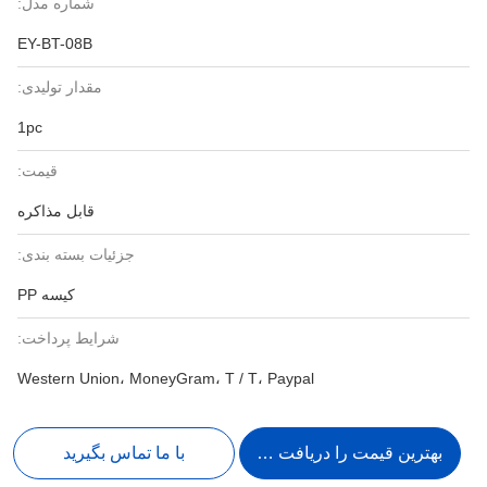
شماره مدل:
EY-BT-08B
مقدار تولیدی:
1pc
قیمت:
قابل مذاکره
جزئیات بسته بندی:
کیسه PP
شرایط پرداخت:
Western Union، MoneyGram، T / T، Paypal
بهترین قیمت را دریافت کنید
با ما تماس بگیرید