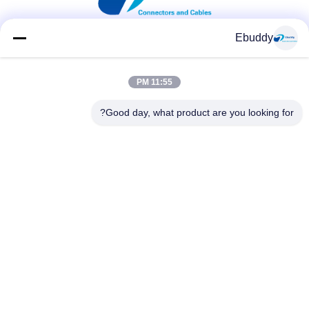
Ebuddy
شبکه های اجتماعی
11:55 PM
Good day, what product are you looking for?
تماس سریع
تلفن
00-86-15889616824
ایمیل
Vicky@ebuddy-diycable.com
آدرس
طبقه چهارم، ساختمان هفتم، منطقه صنعتی Bao'an 36، منطقه
Bao'an، شنژن، استان گوانگدونگ، چین.
سیاست حفظ حریم خصوصی
|
نقشه سایت